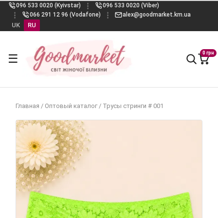
096 533 0020 (Kyivstar)
096 533 0020 (Viber)
066 291 12 96 (Vodafone)
alex@goodmarket.km.ua
UK
RU
0 грн
☰
Главная
/
Оптовый каталог
/
Трусы стринги # 001