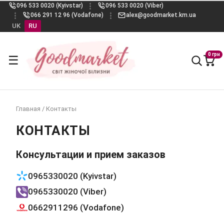
096 533 0020 (Kyivstar)
096 533 0020 (Viber)
066 291 12 96 (Vodafone)
alex@goodmarket.km.ua
UK
RU
0 грн
☰
Главная
/
Контакты
КОНТАКТЫ
Консультации и прием заказов
0965330020 (Kyivstar)
0965330020 (Viber)
0662911296 (Vodafone)