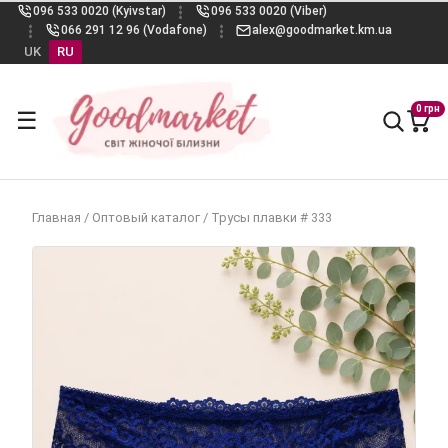
096 533 0020 (Kyivstar)
096 533 0020 (Viber)
066 291 12 96 (Vodafone)
alex@goodmarket.km.ua
UK
RU
0 грн
☰
Главная
/
Оптовый каталог
/
Трусы плавки # 333