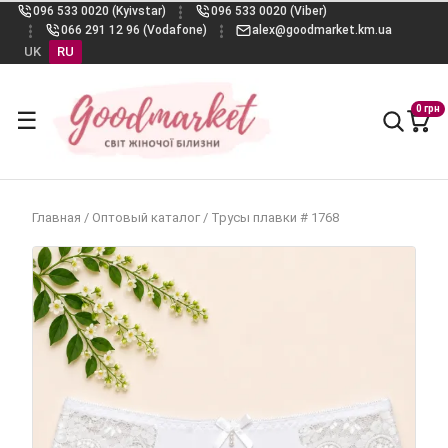
096 533 0020 (Kyivstar)
096 533 0020 (Viber)
066 291 12 96 (Vodafone)
alex@goodmarket.km.ua
UK
RU
0 грн
☰
Главная
/
Оптовый каталог
/
Трусы плавки # 1768