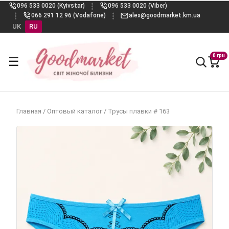
096 533 0020 (Kyivstar)
096 533 0020 (Viber)
066 291 12 96 (Vodafone)
alex@goodmarket.km.ua
UK
RU
0 грн
☰
Главная
/
Оптовый каталог
/
Трусы плавки # 163