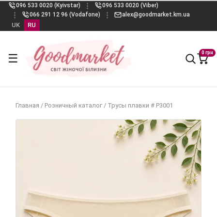
096 533 0020 (Kyivstar)
096 533 0020 (Viber)
066 291 12 96 (Vodafone)
alex@goodmarket.km.ua
UK
RU
0 грн
☰
Главная
/
Розничный каталог
/
Трусы плавки # Р3001