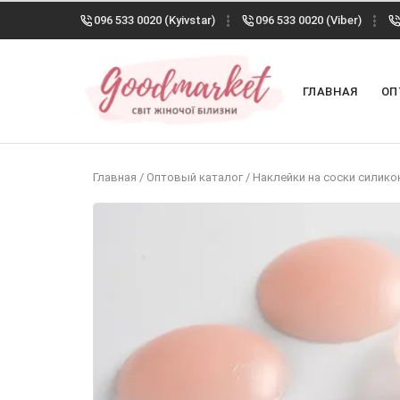
096 533 0020 (Kyivstar)
096 533 0020 (Viber)
ГЛАВНАЯ
ОП
Главная
/
Оптовый каталог
/
Наклейки на соски силик