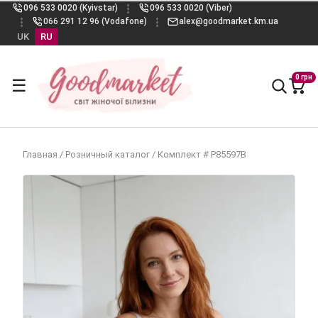
096 533 0020 (Kyivstar)
096 533 0020 (Viber)
066 291 12 96 (Vodafone)
alex@goodmarket.km.ua
UK
RU
0 грн
☰
Главная
/
Розничный каталог
/
Комплект # Р85597В