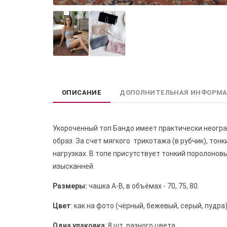
ОПИСАНИЕ
ДОПОЛНИТЕЛЬНАЯ ИНФОРМ
Укороченный топ Бандо имеет практически неогр
образ. За счет мягкого трикотажа (в рубчик), то
нагрузках. В топе присутствует тонкий поролонов
изысканней.
Размеры
:
чашка А-В, в объёмах - 70, 75, 80.
Цвет
: как на фото (чёрный, бежевый, серый, пудра)
Одна упаковка
: 8 шт. разного цвета.