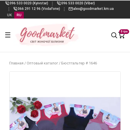
096 533 0020 (Kyivstar)
096 533 0020 (Viber)
066 291 12 96 (Vodafone)
alex@goodmarket.km.ua
UK
RU
0 грн
☰
Главная
/
Оптовый каталог
/
Бюстгальтер # 1646