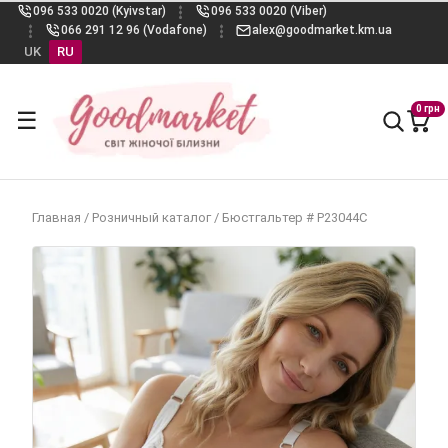
096 533 0020 (Kyivstar)
096 533 0020 (Viber)
066 291 12 96 (Vodafone)
alex@goodmarket.km.ua
UK
RU
0 грн
☰
Главная
/
Розничный каталог
/
Бюстгальтер # Р23044С