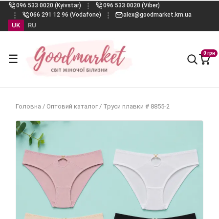
096 533 0020 (Kyivstar)
096 533 0020 (Viber)
066 291 12 96 (Vodafone)
alex@goodmarket.km.ua
UK
RU
0 грн
☰
Головна
/
Оптовий каталог
/
Труси плавки # 8855-2