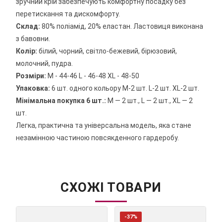
зручний крій забезпечують комфортну посадку без
перетискання та дискомфорту.
Склад:
80% поліамід, 20% еластан. Ластовиця виконана
з бавовни.
Колір:
білий, чорний, світло-бежевий, бірюзовий,
молочний, пудра.
Розміри:
М - 44-46 L - 46-48 XL - 48-50
Упаковка:
6 шт. одного кольору М-2 шт. L-2 шт. XL-2 шт.
Мінімальна покупка 6 шт.:
М — 2 шт., L — 2 шт., XL — 2
шт.
Легка, практична та універсальна модель, яка стане
незамінною частиною повсякденного гардеробу.
СХОЖІ ТОВАРИ
-37%