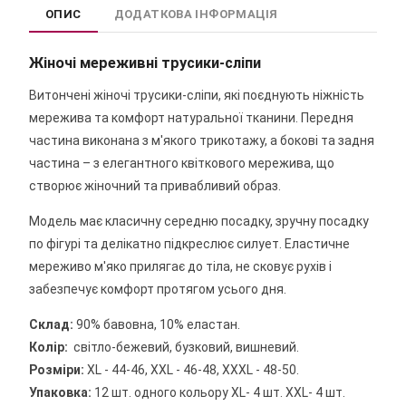
ОПИС
ДОДАТКОВА ІНФОРМАЦІЯ
Жіночі мереживні трусики-сліпи
Витончені жіночі трусики-сліпи, які поєднують ніжність
мережива та комфорт натуральної тканини. Передня
частина виконана з м'якого трикотажу, а бокові та задня
частина – з елегантного квіткового мережива, що
створює жіночний та привабливий образ.
Модель має класичну середню посадку, зручну посадку
по фігурі та делікатно підкреслює силует. Еластичне
мереживо м'яко прилягає до тіла, не сковує рухів і
забезпечує комфорт протягом усього дня.
Склад:
90% бавовна, 10% еластан.
Колір:
світло-бежевий, бузковий, вишневий.
Розміри:
ХL - 44-46, ХXL - 46-48, XХXL - 48-50.
Упаковка:
12 шт. одного кольору ХL- 4 шт. XХL- 4 шт.