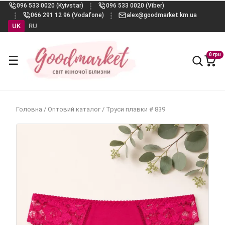
096 533 0020 (Kyivstar)
096 533 0020 (Viber)
066 291 12 96 (Vodafone)
alex@goodmarket.km.ua
UK
RU
0 грн
☰
Головна
/
Оптовий каталог
/
Труси плавки # 839