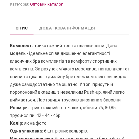
Категорія:
Оптовий каталог
ОПИС
ДОДАТКОВА ІНФОРМАЦІЯ
Комплект:
трикотажний топ та плавки-сліпи. Дана
модель - ідеальне співвідношення елегантності
класичних бра комплектів та комфорту спортивних
комплектів. За рахунок м'якого мережива, напіввідкритої
спини та цікавого дизайну бретелек комплект виглядає
дуже самодостатньо та ошатно. У топі присутній
поролоновий вкладиш з невеликим Push-up, який легко
виймається. Ластовиця трусиків виконана з бавовни.
Розміри:
трикотажний топ: чашка, обсяги 75, 80,85,
труси-сліпи: 42 - 44 - 46р.
Колір:
як на фото.
Одна упаковка:
6 шт. різних кольорів.
Мінімальна покупка:
6 шт. різних кольорів (як на фото).