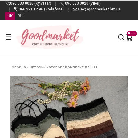
096 533 0020 (Kyivstar)
096 533 0020 (Viber)
066 291 12 96 (Vodafone)
alex@goodmarket.km.ua
UK
RU
0 грн
☰
Головна
/
Оптовий каталог
/
Комплект # 9908