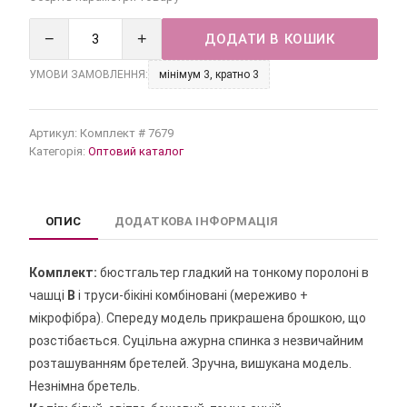
−
+
ДОДАТИ В КОШИК
УМОВИ ЗАМОВЛЕННЯ:
мінімум 3, кратно 3
Артикул:
Комплект # 7679
Категорія:
Оптовий каталог
ОПИС
ДОДАТКОВА ІНФОРМАЦІЯ
Комплект:
бюстгальтер гладкий на тонкому поролоні в
чашці
В
і труси-бікіні комбіновані (мереживо +
мікрофібра). Спереду модель прикрашена брошкою, що
розстібається. Суцільна ажурна спинка з незвичайним
розташуванням бретелей. Зручна, вишукана модель.
Незнімна бретель.