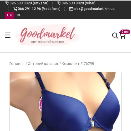
096 533 0020 (Kyivstar)
096 533 0020 (Viber)
066 291 12 96 (Vodafone)
alex@goodmarket.km.ua
UK
RU
0 грн
☰
Головна
/
Оптовий каталог
/
Комплект # 7679В