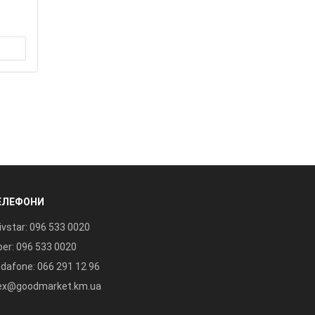
ЕЛЕФОНИ
ivstar: 096 533 0020
ber: 096 533 0020
dafone: 066 291 12 96
ex@goodmarket.km.ua