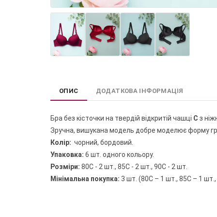
ОПИС
ДОДАТКОВА ІНФОРМАЦІЯ
Бра без кісточки на твердій відкритій чашці
С
з ніж
Зручна, вишукана модель добре моделює форму груд
Колір:
чорний, бордовий.
Упаковка:
6 шт. одного кольору.
Розміри:
80C - 2 шт., 85С - 2 шт., 90С - 2 шт.
Мінімальна покупка:
3 шт. (80С – 1 шт., 85С – 1 шт.,