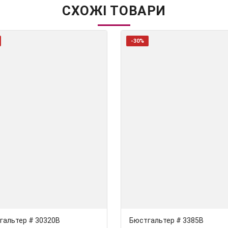
СХОЖІ ТОВАРИ
-30%
гальтер # 30320В
Бюстгальтер # 3385В