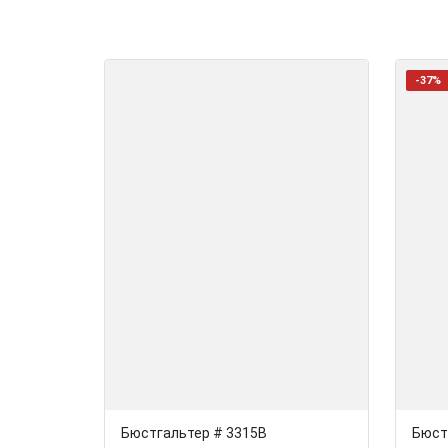
-37%
Бюстгальтер # 3315В
Бюст