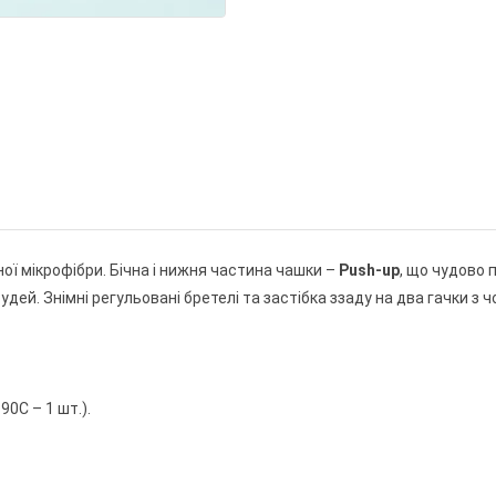
ної мікрофібри. Бічна і нижня частина чашки –
Push-up
, що чудово 
ей. Знімні регульовані бретелі та застібка ззаду на два гачки з
 90С – 1 шт.).