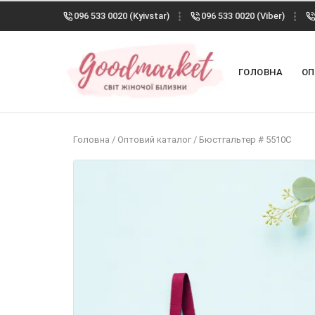
096 533 0020 (Kyivstar)
096 533 0020 (Viber)
ГОЛОВНА
ОП
Головна
/
Оптовий каталог
/
Бюстгальтер # 5510С