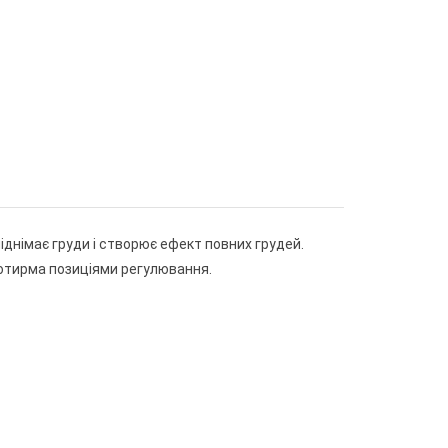
піднімає груди і створює ефект повних грудей.
 чотирма позиціями регулювання.