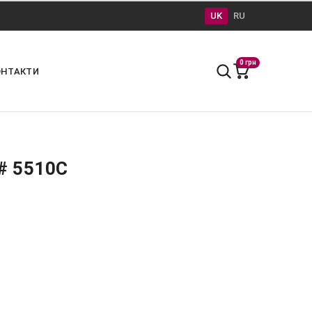
UK
RU
0 грн
ОНТАКТИ
# 5510С