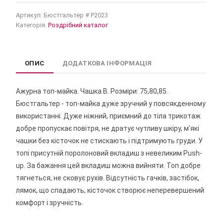
Артикул:
Бюстгальтер # Р2023
Категорія:
Роздрібний каталог
ОПИС
ДОДАТКОВА ІНФОРМАЦІЯ
Ажурна топ-майка. Чашка В. Розміри: 75,80,85.
Бюстгальтер - топ-майка дуже зручний у повсякденному
використанні. Дуже ніжний, приємний до тіла трикотаж
добре пропускає повітря, не дратує чутливу шкіру, м'які
чашки без кісточок не стискають і підтримують груди. У
топі присутній поролоновий вкладиш з невеликим Push-
up. За бажання цей вкладиш можна вийняти. Топ добре
тягнеться, не сковує рухів. Відсутність гачків, застібок,
лямок, що спадають, кісточок створює неперевершений
комфорт і зручність.