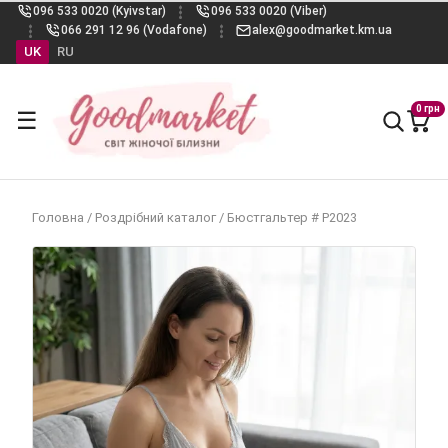
096 533 0020 (Kyivstar)
096 533 0020 (Viber)
066 291 12 96 (Vodafone)
alex@goodmarket.km.ua
UK
RU
0 грн
☰
Головна
/
Роздрібний каталог
/
Бюстгальтер # Р2023