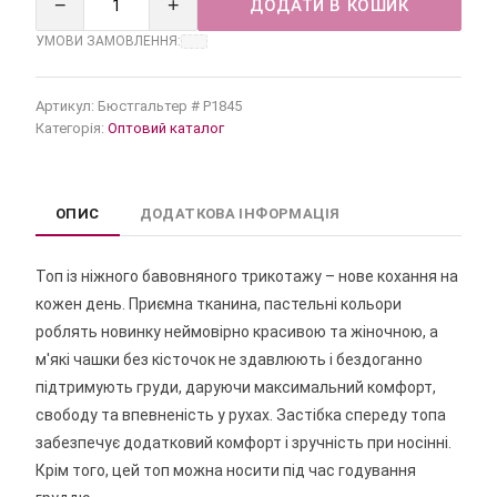
−
+
ДОДАТИ В КОШИК
УМОВИ ЗАМОВЛЕННЯ:
Артикул:
Бюстгальтер # Р1845
Категорія:
Оптовий каталог
ОПИС
ДОДАТКОВА ІНФОРМАЦІЯ
Топ із ніжного бавовняного трикотажу – нове кохання на
кожен день. Приємна тканина, пастельні кольори
роблять новинку неймовірно красивою та жіночною, а
м'які чашки без кісточок не здавлюють і бездоганно
підтримують груди, даруючи максимальний комфорт,
свободу та впевненість у рухах. Застібка спереду топа
забезпечує додатковий комфорт і зручність при носінні.
Крім того, цей топ можна носити під час годування