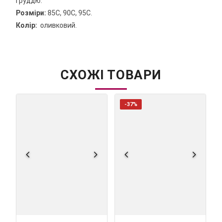
груддю.
Розміри:
85С, 90С, 95С.
Колір:
оливковий.
СХОЖІ ТОВАРИ
-37%