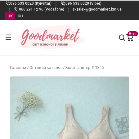
096 533 0020 (Kyivstar)
096 533 0020 (Viber)
066 291 12 96 (Vodafone)
alex@goodmarket.km.ua
UK
RU
0 грн
☰
Головна
/
Оптовий каталог
/
Бюстгальтер # 1845