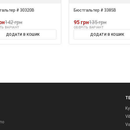
гальтер # 30320В
Бюстгальтер # 3385В
рн
142 грн
95 грн
135 грн
ТЬ ВАРІАНТ
ОБЕРІТЬ ВАРІАНТ
ДОДАТИ В КОШИК
ДОДАТИ В КОШИК
Т
Ky
Vi
 по
Vo