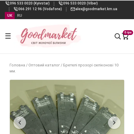
096 533 0020 (Kyivstar)
096 533 0020 (Viber)
066 291 12 96 (Vodafone)
alex@goodmarket.km.ua
UK
RU
0 грн
☰
Головна
/
Оптовий каталог
/
Бретелі прозорі силіконові 10
мм.