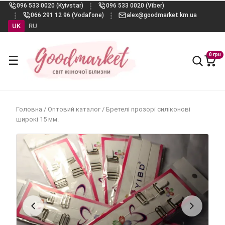
096 533 0020 (Kyivstar)
096 533 0020 (Viber)
066 291 12 96 (Vodafone)
alex@goodmarket.km.ua
UK
RU
0 грн
☰
Головна
/
Оптовий каталог
/
Бретелі прозорі силіконові
широкі 15 мм.