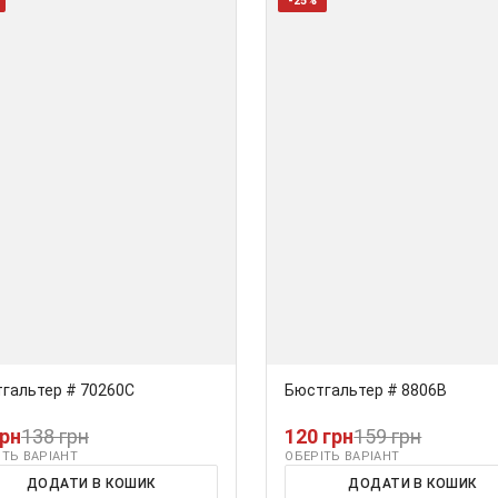
-25%
гальтер # 70260С
Бюстгальтер # 8806B
грн
138 грн
120 грн
159 грн
ІТЬ ВАРІАНТ
ОБЕРІТЬ ВАРІАНТ
ДОДАТИ В КОШИК
ДОДАТИ В КОШИК