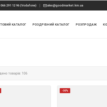
066 291 12 96 (Vodafone)
alex@goodmarket.km.ua
ТОВИЙ КАТАЛОГ
РОЗДРІБНИЙ КАТАЛОГ
РОЗПРОДАЖ
К
дено товарів: 106
-30%