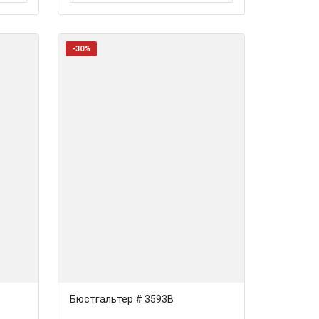
-30%
Бюстгальтер # 3593В