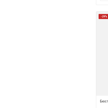
-29%
Бюст