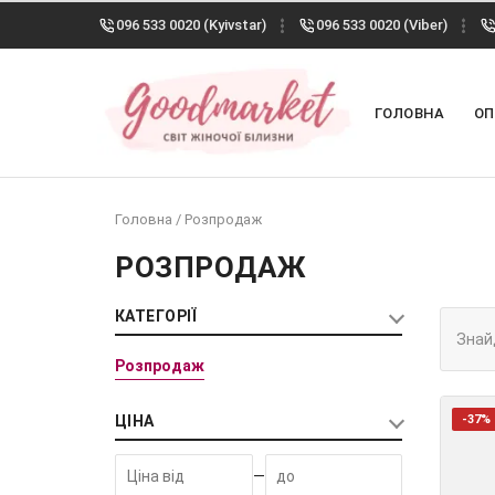
096 533 0020 (Kyivstar)
096 533 0020 (Viber)
ГОЛОВНА
ОП
Головна
/
Розпродаж
РОЗПРОДАЖ
КАТЕГОРІЇ
Знай
Розпродаж
ЦІНА
-37%
—