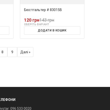
Бюстгальтер # 83015В
120 грн
143 грн
ОБЕРІТЬ ВАРІАНТ
ДОДАТИ В КОШИК
8
9
Далі »
ЕЛЕФОНИ
ivstar: 096 533 0020