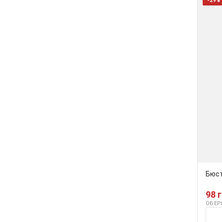
-29%
Бюст
98 
ОБЕР