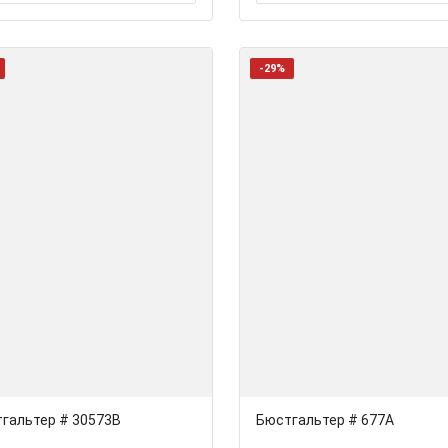
-29%
гальтер # 30573В
Бюстгальтер # 677A