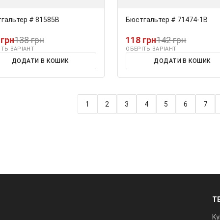
гальтер # 81585В
Бюстгальтер # 71474-1В
 грн
138 грн
118 грн
142 грн
ІТЬ ВАРІАНТ
ОБЕРІТЬ ВАРІАНТ
ДОДАТИ В КОШИК
ДОДАТИ В КОШИК
1
2
3
4
5
6
7
Т
Ky