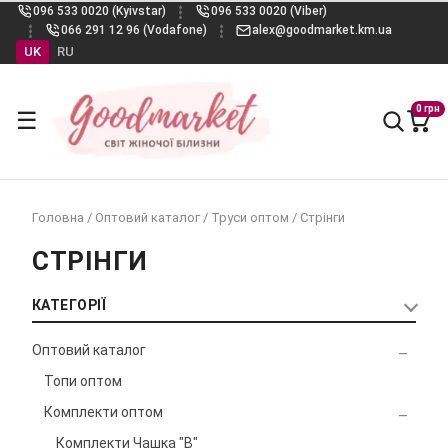
096 533 0020 (Kyivstar)
096 533 0020 (Viber)
066 291 12 96 (Vodafone)
alex@goodmarket.km.ua
UK
RU
0 грн
☰
Головна
/
Оптовий каталог
/
Труси оптом
/
Стрінги
СТРІНГИ
КАТЕГОРІЇ
Оптовий каталог
Топи оптом
Комплекти оптом
Комплекти Чашка "B"