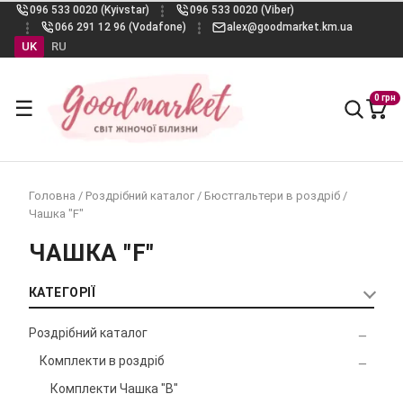
096 533 0020 (Kyivstar)
096 533 0020 (Viber)
066 291 12 96 (Vodafone)
alex@goodmarket.km.ua
UK
RU
0 грн
☰
Головна
/
Роздрібний каталог
/
Бюстгальтери в роздріб
/
Чашка "F"
ЧАШКА "F"
КАТЕГОРІЇ
Роздрібний каталог
Комплекти в роздріб
Комплекти Чашка "B"