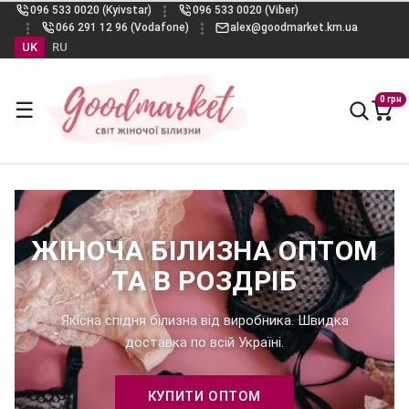
096 533 0020 (Kyivstar)
096 533 0020 (Viber)
066 291 12 96 (Vodafone)
alex@goodmarket.km.ua
UK
RU
0 грн
☰
ЖІНОЧА БІЛИЗНА ОПТОМ
ТА В РОЗДРІБ
Якісна спідня білизна від виробника. Швидка
доставка по всій Україні.
КУПИТИ ОПТОМ