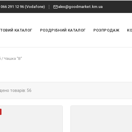
066 291 12 96 (Vodafone)
alex@goodmarket.km.ua
ТОВИЙ КАТАЛОГ
РОЗДРІБНИЙ КАТАЛОГ
РОЗПРОДАЖ
К
б
/
Чашка "B"
дено товарів: 56