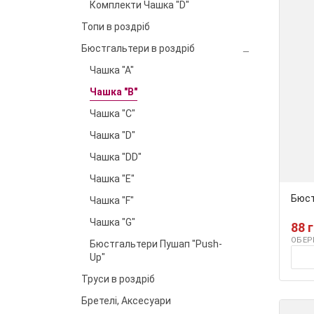
Комплекти Чашка "D"
Топи в роздріб
Бюстгальтери в роздріб
Чашка "А"
Чашка "B"
Чашка "C"
Чашка "D"
Чашка "DD"
Чашка "E"
Бюст
Чашка "F"
Чашка "G"
88 
ОБЕР
Бюстгальтери Пушап "Push-
Up"
Труси в роздріб
Бретелі, Аксесуари