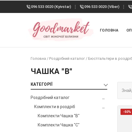
096 533 0020 (Kyivstar)
096 533 0020 (Viber)
ГОЛОВНА
ОП
Головна
/
Роздрібний каталог
/
Бюстгальтери в роздрі
ЧАШКА "B"
КАТЕГОРІЇ
Знай
Роздрібний каталог
Комплекти в роздріб
-50%
Комплекти Чашка "B"
Комплекти Чашка "C"