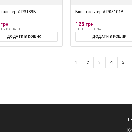
гальтер # Р3189В
Бюстгальтер # Р03101В
 грн
125 грн
ІТЬ ВАРІАНТ
ОБЕРІТЬ ВАРІАНТ
ДОДАТИ В КОШИК
ДОДАТИ В КОШИК
1
2
3
4
5
Т
Ky