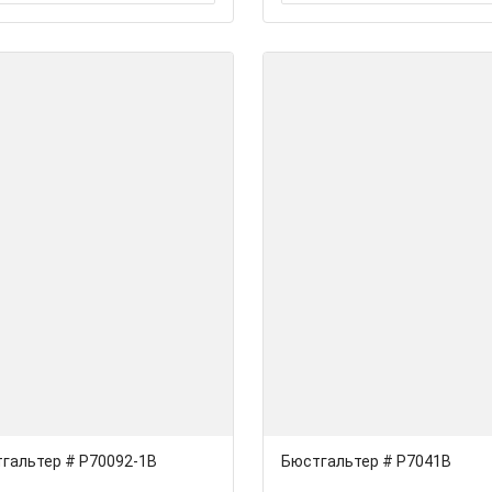
гальтер # Р70092-1В
Бюстгальтер # Р7041В