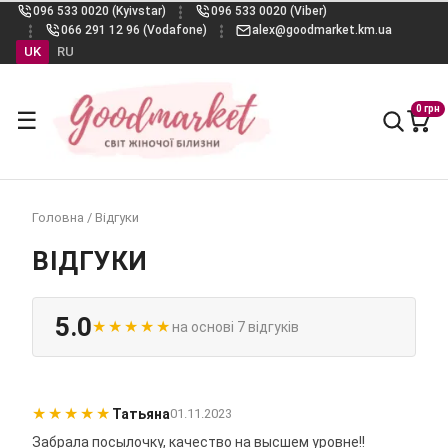
096 533 0020 (Kyivstar)
096 533 0020 (Viber)
066 291 12 96 (Vodafone)
alex@goodmarket.km.ua
UK
RU
0 грн
☰
Головна
/
Відгуки
ВІДГУКИ
5.0
★
★
★
★
★
на основі 7 відгуків
★
★
★
★
★
Татьяна
01.11.2023
Забрала посылочку, качество на высшем уровне!!