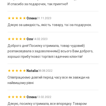
И спасибо за подарочек, так приятно!!
★
★
★
★
★
Олена
01.11.2023
Дякую за швидкість, якість товару, та і за подарунок.
★
★
★
★
★
Оля
14.02.2023
Доброго дня! Посилку отримала, товар чудовий)
розпаковувала з задоволенням)) всього Вам доброго,
хорошої прибуткової торгівлі і вдячних клієнтів!
★
★
★
★
★
Natalia
08.08.2022
Співпрацюємо довгий період часу все як завжди на
найвищому рівні
★
★
★
★
★
Олена
13.02.2022
Дякую, посилку отримала, все впорядку. Товаром