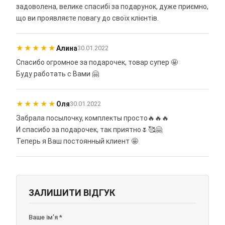
задоволена, велике спасибі за подарунок, дуже приємно,
що ви проявляєте повагу до своїх клієнтів.
★
★
★
★
★
Алина
30.01.2022
Спасибо огромное за подарочек, товар супер 🤩
Буду работать с Вами 🤗
★
★
★
★
★
Оля
30.01.2022
Забрала посылочку, комплекты просто🔥🔥🔥
И спасибо за подарочек, так приятно🌷🥰🤗
Теперь я Ваш постоянный клиент 🤩
ЗАЛИШИТИ ВІДГУК
Ваше ім’я *