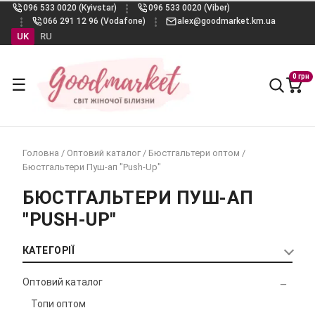
096 533 0020 (Kyivstar)
096 533 0020 (Viber)
066 291 12 96 (Vodafone)
alex@goodmarket.km.ua
UK
RU
0 грн
☰
Головна
/
Оптовий каталог
/
Бюстгальтери оптом
/
Бюстгальтери Пуш-ап "Push-Up"
БЮСТГАЛЬТЕРИ ПУШ-АП
"PUSH-UP"
КАТЕГОРІЇ
Оптовий каталог
Топи оптом