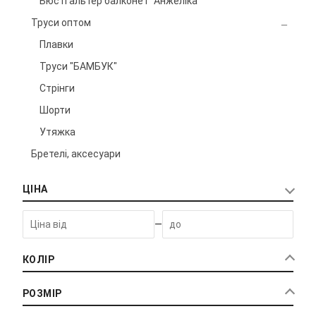
Бюстгальтер балконет "Анжеліка"
Труси оптом
Плавки
Труси "БАМБУК"
Стрінги
Шорти
Утяжка
Бретелі, аксесуари
ЦІНА
—
КОЛІР
РОЗМІР